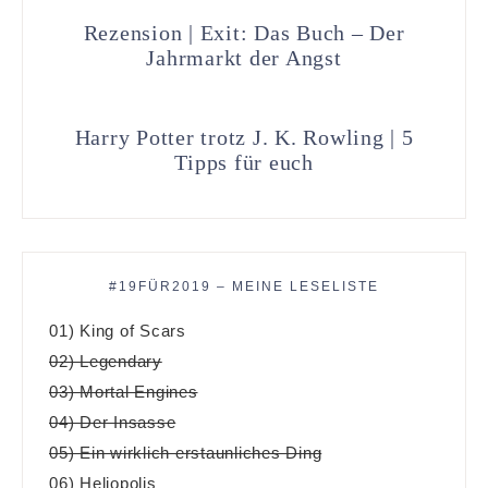
Rezension | Exit: Das Buch – Der
Jahrmarkt der Angst
Harry Potter trotz J. K. Rowling | 5
Tipps für euch
#19FÜR2019 – MEINE LESELISTE
01) King of Scars
02) Legendary
03) Mortal Engines
04) Der Insasse
05) Ein wirklich erstaunliches Ding
06) Heliopolis