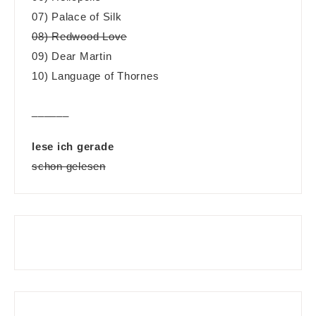
07) Palace of Silk
08) Redwood Love
09) Dear Martin
10) Language of Thornes
______
lese ich gerade
schon gelesen