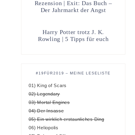
Rezension | Exit: Das Buch –
Der Jahrmarkt der Angst
Harry Potter trotz J. K.
Rowling | 5 Tipps für euch
#19FÜR2019 – MEINE LESELISTE
01) King of Scars
02) Legendary
03) Mortal Engines
04) Der Insasse
05) Ein wirklich erstaunliches Ding
06) Heliopolis