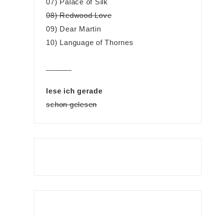
07) Palace of Silk
08) Redwood Love
09) Dear Martin
10) Language of Thornes
______
lese ich gerade
schon gelesen