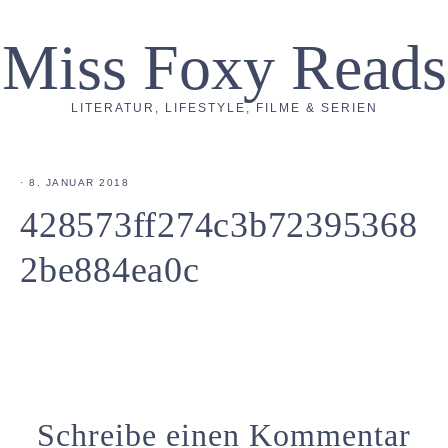
Miss Foxy Reads
LITERATUR, LIFESTYLE, FILME & SERIEN
·
8. JANUAR 2018
428573ff274c3b72395368
2be884ea0c
Schreibe einen Kommentar