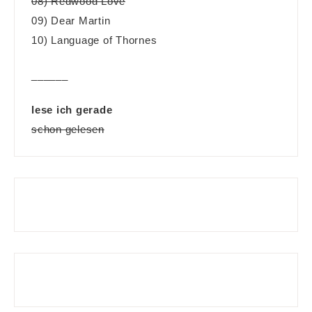
08) Redwood Love
09) Dear Martin
10) Language of Thornes
______
lese ich gerade
schon gelesen