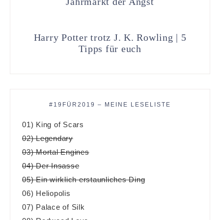
Jahrmarkt der Angst
Harry Potter trotz J. K. Rowling | 5
Tipps für euch
#19FÜR2019 – MEINE LESELISTE
01) King of Scars
02) Legendary
03) Mortal Engines
04) Der Insasse
05) Ein wirklich erstaunliches Ding
06) Heliopolis
07) Palace of Silk