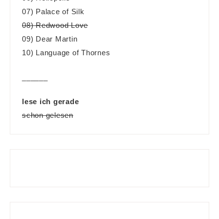
07) Palace of Silk
08) Redwood Love
09) Dear Martin
10) Language of Thornes
______
lese ich gerade
schon gelesen