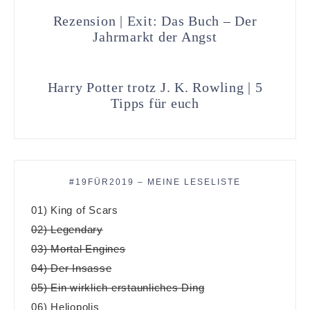
Rezension | Exit: Das Buch – Der
Jahrmarkt der Angst
Harry Potter trotz J. K. Rowling | 5
Tipps für euch
#19FÜR2019 – MEINE LESELISTE
01) King of Scars
02) Legendary
03) Mortal Engines
04) Der Insasse
05) Ein wirklich erstaunliches Ding
06) Heliopolis