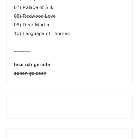
07) Palace of Silk
08) Redwood Love
09) Dear Martin
10) Language of Thornes
______
lese ich gerade
schon gelesen