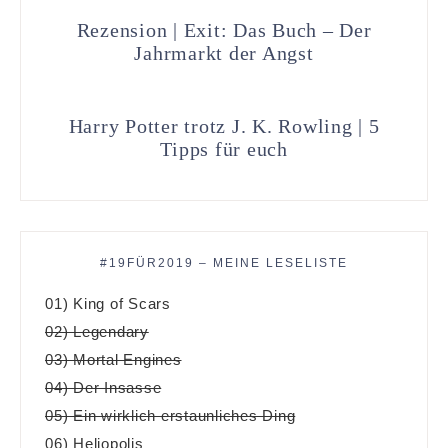
Rezension | Exit: Das Buch – Der
Jahrmarkt der Angst
Harry Potter trotz J. K. Rowling | 5
Tipps für euch
#19FÜR2019 – MEINE LESELISTE
01) King of Scars
02) Legendary
03) Mortal Engines
04) Der Insasse
05) Ein wirklich erstaunliches Ding
06) Heliopolis