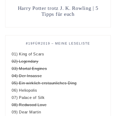
Harry Potter trotz J. K. Rowling | 5
Tipps für euch
#19FÜR2019 – MEINE LESELISTE
01) King of Scars
02) Legendary
03) Mortal Engines
04) Der Insasse
05) Ein wirklich erstaunliches Ding
06) Heliopolis
07) Palace of Silk
08) Redwood Love
09) Dear Martin