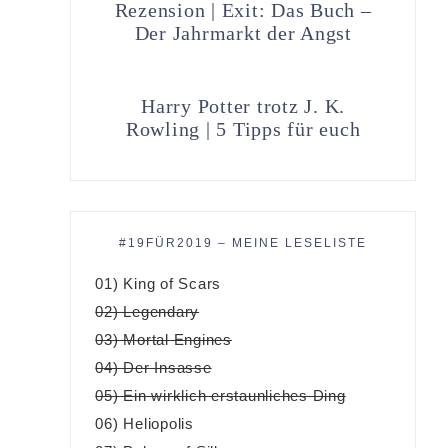
Rezension | Exit: Das Buch –
Der Jahrmarkt der Angst
Harry Potter trotz J. K.
Rowling | 5 Tipps für euch
#19FÜR2019 – MEINE LESELISTE
01) King of Scars
02) Legendary
03) Mortal Engines
04) Der Insasse
05) Ein wirklich erstaunliches Ding
06) Heliopolis