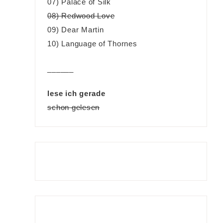
07) Palace of Silk
08) Redwood Love
09) Dear Martin
10) Language of Thornes
______
lese ich gerade
schon gelesen