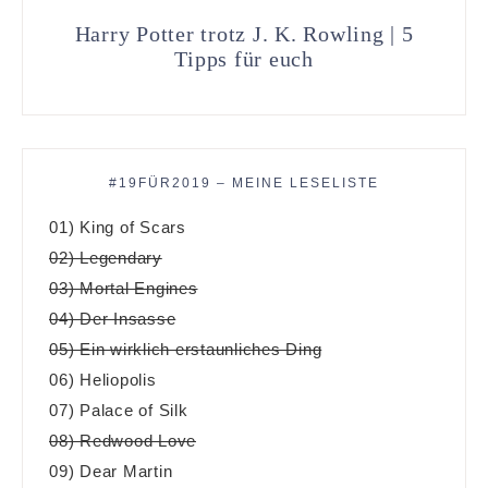
Harry Potter trotz J. K. Rowling | 5
Tipps für euch
#19FÜR2019 – MEINE LESELISTE
01) King of Scars
02) Legendary
03) Mortal Engines
04) Der Insasse
05) Ein wirklich erstaunliches Ding
06) Heliopolis
07) Palace of Silk
08) Redwood Love
09) Dear Martin