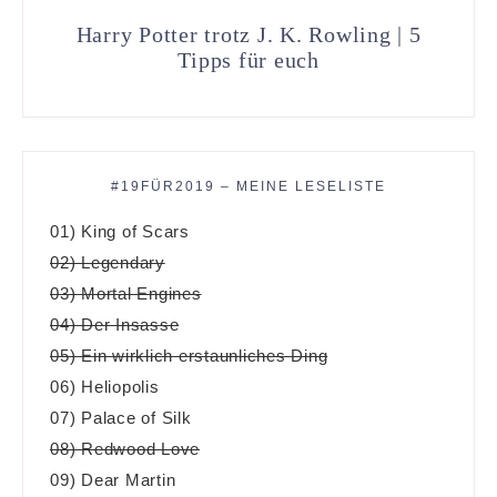
Harry Potter trotz J. K. Rowling | 5
Tipps für euch
#19FÜR2019 – MEINE LESELISTE
01) King of Scars
02) Legendary
03) Mortal Engines
04) Der Insasse
05) Ein wirklich erstaunliches Ding
06) Heliopolis
07) Palace of Silk
08) Redwood Love
09) Dear Martin