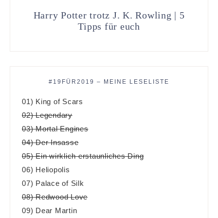
Harry Potter trotz J. K. Rowling | 5
Tipps für euch
#19FÜR2019 – MEINE LESELISTE
01) King of Scars
02) Legendary
03) Mortal Engines
04) Der Insasse
05) Ein wirklich erstaunliches Ding
06) Heliopolis
07) Palace of Silk
08) Redwood Love
09) Dear Martin