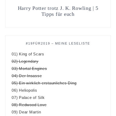
Harry Potter trotz J. K. Rowling | 5
Tipps für euch
#19FÜR2019 – MEINE LESELISTE
01) King of Scars
02) Legendary
03) Mortal Engines
04) Der Insasse
05) Ein wirklich erstaunliches Ding
06) Heliopolis
07) Palace of Silk
08) Redwood Love
09) Dear Martin