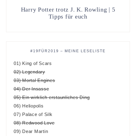
Harry Potter trotz J. K. Rowling | 5
Tipps für euch
#19FÜR2019 – MEINE LESELISTE
01) King of Scars
02) Legendary
03) Mortal Engines
04) Der Insasse
05) Ein wirklich erstaunliches Ding
06) Heliopolis
07) Palace of Silk
08) Redwood Love
09) Dear Martin