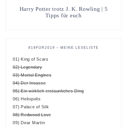
Harry Potter trotz J. K. Rowling | 5
Tipps für euch
#19FÜR2019 – MEINE LESELISTE
01) King of Scars
02) Legendary
03) Mortal Engines
04) Der Insasse
05) Ein wirklich erstaunliches Ding
06) Heliopolis
07) Palace of Silk
08) Redwood Love
09) Dear Martin