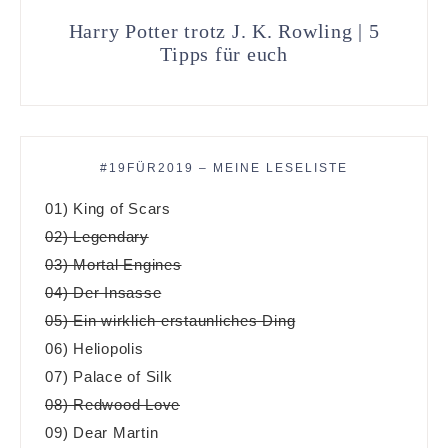
Harry Potter trotz J. K. Rowling | 5
Tipps für euch
#19FÜR2019 – MEINE LESELISTE
01) King of Scars
02) Legendary
03) Mortal Engines
04) Der Insasse
05) Ein wirklich erstaunliches Ding
06) Heliopolis
07) Palace of Silk
08) Redwood Love
09) Dear Martin