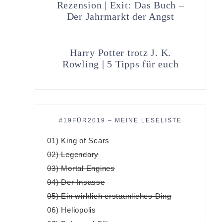
Rezension | Exit: Das Buch –
Der Jahrmarkt der Angst
Harry Potter trotz J. K.
Rowling | 5 Tipps für euch
#19FÜR2019 – MEINE LESELISTE
01) King of Scars
02) Legendary
03) Mortal Engines
04) Der Insasse
05) Ein wirklich erstaunliches Ding
06) Heliopolis