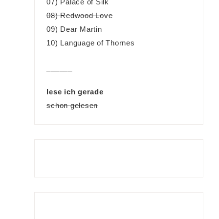
07) Palace of Silk
08) Redwood Love
09) Dear Martin
10) Language of Thornes
______
lese ich gerade
schon gelesen