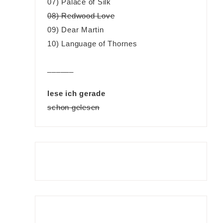
07) Palace of Silk
08) Redwood Love
09) Dear Martin
10) Language of Thornes
______
lese ich gerade
schon gelesen