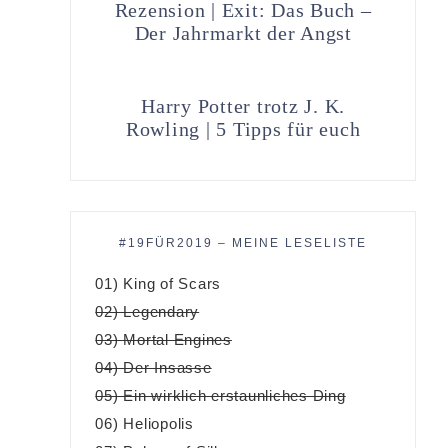
Rezension | Exit: Das Buch –
Der Jahrmarkt der Angst
Harry Potter trotz J. K.
Rowling | 5 Tipps für euch
#19FÜR2019 – MEINE LESELISTE
01) King of Scars
02) Legendary
03) Mortal Engines
04) Der Insasse
05) Ein wirklich erstaunliches Ding
06) Heliopolis