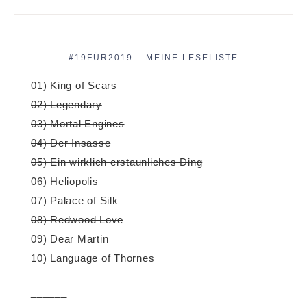
#19FÜR2019 – MEINE LESELISTE
01) King of Scars
02) Legendary
03) Mortal Engines
04) Der Insasse
05) Ein wirklich erstaunliches Ding
06) Heliopolis
07) Palace of Silk
08) Redwood Love
09) Dear Martin
10) Language of Thornes
______