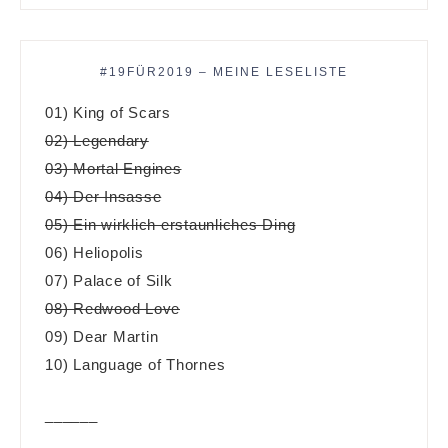
#19FÜR2019 – MEINE LESELISTE
01) King of Scars
02) Legendary
03) Mortal Engines
04) Der Insasse
05) Ein wirklich erstaunliches Ding
06) Heliopolis
07) Palace of Silk
08) Redwood Love
09) Dear Martin
10) Language of Thornes
______