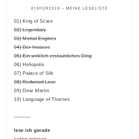
#19FÜR2019 – MEINE LESELISTE
01) King of Scars
02) Legendary
03) Mortal Engines
04) Der Insasse
05) Ein wirklich erstaunliches Ding
06) Heliopolis
07) Palace of Silk
08) Redwood Love
09) Dear Martin
10) Language of Thornes
______
lese ich gerade
schon gelesen