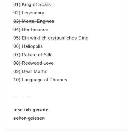
01) King of Scars
02) Legendary
03) Mortal Engines
04) Der Insasse
05) Ein wirklich erstaunliches Ding
06) Heliopolis
07) Palace of Silk
08) Redwood Love
09) Dear Martin
10) Language of Thornes
______
lese ich gerade
schon gelesen