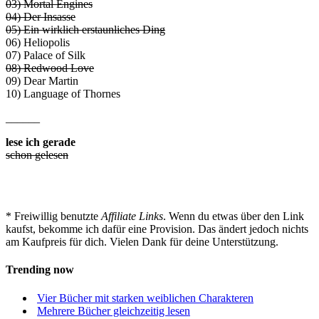
03) Mortal Engines
04) Der Insasse
05) Ein wirklich erstaunliches Ding
06) Heliopolis
07) Palace of Silk
08) Redwood Love
09) Dear Martin
10) Language of Thornes
______
lese ich gerade
schon gelesen
* Freiwillig benutzte
Affiliate Links
. Wenn du etwas über den Link
kaufst, bekomme ich dafür eine Provision. Das ändert jedoch nichts
am Kaufpreis für dich. Vielen Dank für deine Unterstützung.
Trending now
Vier Bücher mit starken weiblichen Charakteren
Mehrere Bücher gleichzeitig lesen