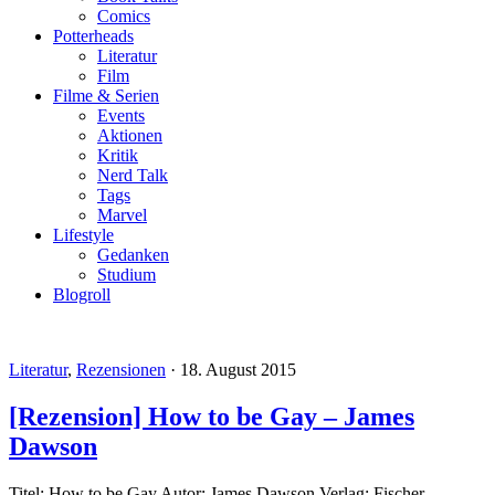
Comics
Potterheads
Literatur
Film
Filme & Serien
Events
Aktionen
Kritik
Nerd Talk
Tags
Marvel
Lifestyle
Gedanken
Studium
Blogroll
Literatur
,
Rezensionen
·
18. August 2015
[Rezension] How to be Gay – James
Dawson
Titel: How to be Gay Autor: James Dawson Verlag: Fischer