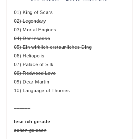
01) King of Scars
02) Legendary
03) Mortal Engines
04) Der Insasse
05) Ein wirklich erstaunliches Ding
06) Heliopolis
07) Palace of Silk
08) Redwood Love
09) Dear Martin
10) Language of Thornes
______
lese ich gerade
schon gelesen