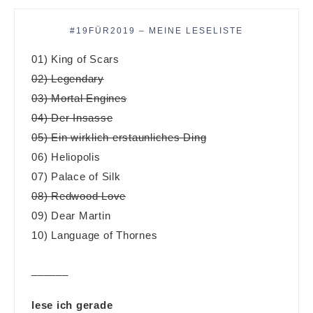
#19FÜR2019 – MEINE LESELISTE
01) King of Scars
02) Legendary
03) Mortal Engines
04) Der Insasse
05) Ein wirklich erstaunliches Ding
06) Heliopolis
07) Palace of Silk
08) Redwood Love
09) Dear Martin
10) Language of Thornes
______
lese ich gerade