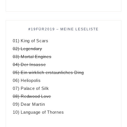
#19FÜR2019 – MEINE LESELISTE
01) King of Scars
02) Legendary
03) Mortal Engines
04) Der Insasse
05) Ein wirklich erstaunliches Ding
06) Heliopolis
07) Palace of Silk
08) Redwood Love
09) Dear Martin
10) Language of Thornes
______