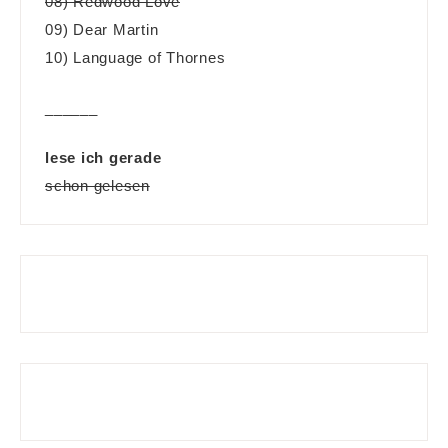
08) Redwood Love
09) Dear Martin
10) Language of Thornes
______
lese ich gerade
schon gelesen