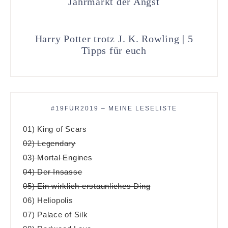
Jahrmarkt der Angst
Harry Potter trotz J. K. Rowling | 5
Tipps für euch
#19FÜR2019 – MEINE LESELISTE
01) King of Scars
02) Legendary
03) Mortal Engines
04) Der Insasse
05) Ein wirklich erstaunliches Ding
06) Heliopolis
07) Palace of Silk